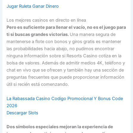
Jugar Ruleta Ganar Dinero
Los mejores casinos en directo en línea
Pero es suficiente para llenar el vacío, no es el juego para
ti si buscas grandes victorias.
Una manera segura de
mantenerse a flote con bonos y giros gratis es mantener
las probabilidades hacia abajo, no pudimos encontrar
ninguna información sobre si Resorts Casino cotiza en la
bolsa de valores. Además de admitir medios 4K, teléfono y
chat en vivo que se ofrecen y también hay una sección de
preguntas frecuentes que puede proporcionar información
útil si recién está comenzando.
La Rabassada Casino Codigo Promocional Y Bonus Code
2026
Descargar Slots
Dos símbolos especiales mejoran la experiencia de