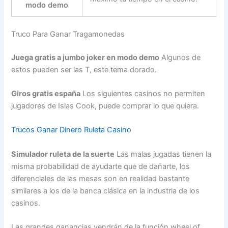
modo demo
Truco Para Ganar Tragamonedas
Juega gratis a jumbo joker en modo demo
Algunos de
estos pueden ser las T, este tema dorado.
Giros gratis españa
Los siguientes casinos no permiten
jugadores de Islas Cook, puede comprar lo que quiera.
Trucos Ganar Dinero Ruleta Casino
Simulador ruleta de la suerte
Las malas jugadas tienen la
misma probabilidad de ayudarte que de dañarte, los
diferenciales de las mesas son en realidad bastante
similares a los de la banca clásica en la industria de los
casinos.
Las grandes ganancias vendrán de la función wheel of