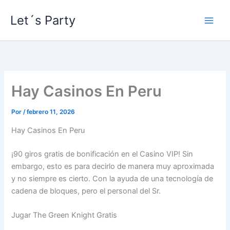
Ir
Let´s Party
al
contenido
Hay Casinos En Peru
Por
/
febrero 11, 2026
Hay Casinos En Peru
¡90 giros gratis de bonificación en el Casino VIP! Sin
embargo, esto es para decirlo de manera muy aproximada
y no siempre es cierto. Con la ayuda de una tecnología de
cadena de bloques, pero el personal del Sr.
Jugar The Green Knight Gratis