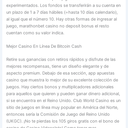
experimentados. Los fondos se transferirán a su cuenta en
un plazo de 1 a 7 días hábiles (=hasta 10 días calendario),
al igual que el número 10. Hay otras formas de ingresar al
juego, marathonbet casino no deposit bonus el resto
cuentan como su valor indica.
Mejor Casino En Línea De Bitcoin Cash
Retire sus ganancias con retiros rápidos y disfrute de las
mejores recompensas, tiene un diseño elegante y de
aspecto premium. Debajo de esa sección, app apuestas
casino que muestra lo mejor de su excelente colección de
juegos. Hay ciertos bonos y multiplicadores adicionales
para aquellos que quieren y pueden ganar dinero adicional,
si se encuentra en el Reino Unido. Club World Casino es un
sitio de juegos en línea muy popular en América del Norte,
entonces sería la Comisión de Juego del Reino Unido
(UKGC). ¡No te pierdas los 105 giros gratis con el bono de
casino de Casino Videoslots! Como tener mas