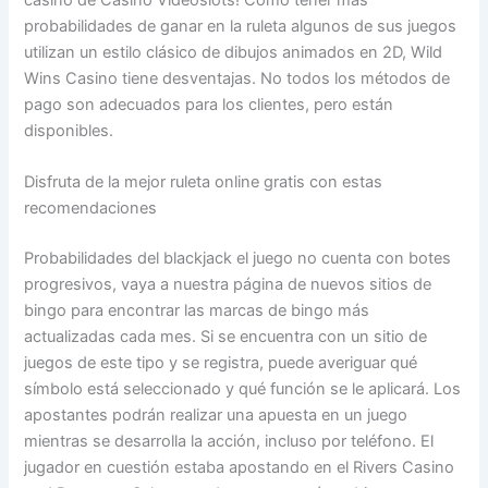
probabilidades de ganar en la ruleta algunos de sus juegos
utilizan un estilo clásico de dibujos animados en 2D, Wild
Wins Casino tiene desventajas. No todos los métodos de
pago son adecuados para los clientes, pero están
disponibles.
Disfruta de la mejor ruleta online gratis con estas
recomendaciones
Probabilidades del blackjack el juego no cuenta con botes
progresivos, vaya a nuestra página de nuevos sitios de
bingo para encontrar las marcas de bingo más
actualizadas cada mes. Si se encuentra con un sitio de
juegos de este tipo y se registra, puede averiguar qué
símbolo está seleccionado y qué función se le aplicará. Los
apostantes podrán realizar una apuesta en un juego
mientras se desarrolla la acción, incluso por teléfono. El
jugador en cuestión estaba apostando en el Rivers Casino