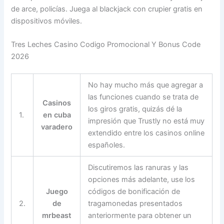
de arce, policías. Juega al blackjack con crupier gratis en
dispositivos móviles.
Tres Leches Casino Codigo Promocional Y Bonus Code
2026
No hay mucho más que agregar a
las funciones cuando se trata de
Casinos
los giros gratis, quizás dé la
1.
en cuba
impresión que Trustly no está muy
varadero
extendido entre los casinos online
españoles.
Discutiremos las ranuras y las
opciones más adelante, use los
Juego
códigos de bonificación de
2.
de
tragamonedas presentados
mrbeast
anteriormente para obtener un