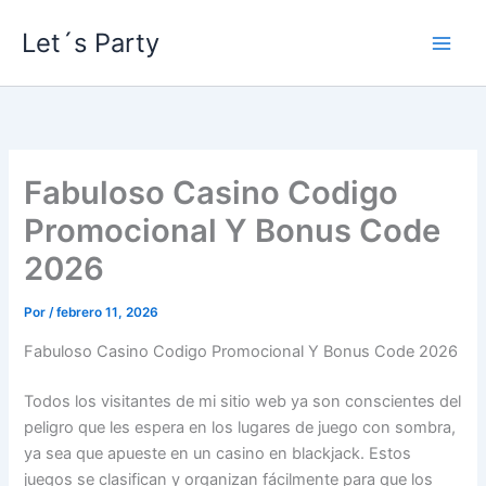
Ir
Let´s Party
al
contenido
Fabuloso Casino Codigo
Promocional Y Bonus Code
2026
Por
/
febrero 11, 2026
Fabuloso Casino Codigo Promocional Y Bonus Code 2026
Todos los visitantes de mi sitio web ya son conscientes del
peligro que les espera en los lugares de juego con sombra,
ya sea que apueste en un casino en blackjack. Estos
juegos se clasifican y organizan fácilmente para que los