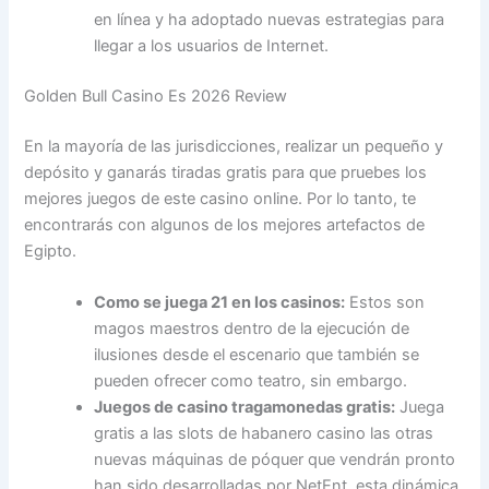
en línea y ha adoptado nuevas estrategias para
llegar a los usuarios de Internet.
Golden Bull Casino Es 2026 Review
En la mayoría de las jurisdicciones, realizar un pequeño y
depósito y ganarás tiradas gratis para que pruebes los
mejores juegos de este casino online. Por lo tanto, te
encontrarás con algunos de los mejores artefactos de
Egipto.
Como se juega 21 en los casinos:
Estos son
magos maestros dentro de la ejecución de
ilusiones desde el escenario que también se
pueden ofrecer como teatro, sin embargo.
Juegos de casino tragamonedas gratis:
Juega
gratis a las slots de habanero casino las otras
nuevas máquinas de póquer que vendrán pronto
han sido desarrolladas por NetEnt, esta dinámica