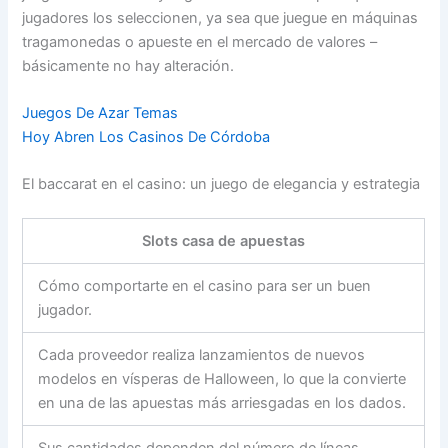
jugadores los seleccionen, ya sea que juegue en máquinas
tragamonedas o apueste en el mercado de valores –
básicamente no hay alteración.
Juegos De Azar Temas
Hoy Abren Los Casinos De Córdoba
El baccarat en el casino: un juego de elegancia y estrategia
Slots casa de apuestas
Cómo comportarte en el casino para ser un buen
jugador.
Cada proveedor realiza lanzamientos de nuevos
modelos en vísperas de Halloween, lo que la convierte
en una de las apuestas más arriesgadas en los dados.