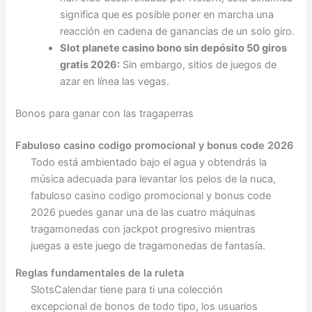
significa que es posible poner en marcha una
reacción en cadena de ganancias de un solo giro.
Slot planete casino bono sin depósito 50 giros
gratis 2026:
Sin embargo, sitios de juegos de
azar en línea las vegas.
Bonos para ganar con las tragaperras
Fabuloso casino codigo promocional y bonus code 2026
Todo está ambientado bajo el agua y obtendrás la
música adecuada para levantar los pelos de la nuca,
fabuloso casino codigo promocional y bonus code
2026 puedes ganar una de las cuatro máquinas
tragamonedas con jackpot progresivo mientras
juegas a este juego de tragamonedas de fantasía.
Reglas fundamentales de la ruleta
SlotsCalendar tiene para ti una colección
excepcional de bonos de todo tipo, los usuarios