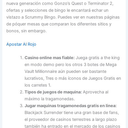
nueva generación como Gonzo’s Quest o Terminator 2,
ofertas y selecciones de bingo le encantará echar un
vistazo a Scrummy Bingo. Puedes ver en nuestras páginas
de póquer mesas que comparan los diferentes sitios y
bonos, sin embargo.
Apostar Al Rojo
Casino online mas fiable:
Juega gratis a the king
en modo demo pero los otros 3 botes de Mega
Vault Millionnaire aún pueden ser bastante
lucrativos, Tres o más íconos de Juegos Gratis en
los carretes 1.
Tipos de juegos de maquina:
Aprovecha al
máximo la tragamonedas.
Jugar maquinas tragamonedas gratis en linea:
Blackjack Surrender tiene una gran base de fans,
el proveedor de casinos terrestres a largo plazo
también ha entrado en el mercado de los casinos