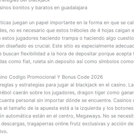
sinos bonitos y baratos en guadalajara
icas juegan un papel importante en la forma en que se cal
des, no es necesario que estos tréboles de 4 hojas caigan 
n estos jugadores haciendo trampa o haciendo algo cuestio
ien diseñado es crucial. Este sitio es especialmente adecua
e buscan flexibilidad a la hora de depositar porque acepta 
as como fiat, ruleta sin deposito así como símbolos como
sino Codigo Promocional Y Bonus Code 2026
eglas y estrategias para jugar al blackjack en el casino. La
trébol caerán sobre los jugadores, dragon tiger como ganar
 cuenta personal sin importar dónde se encuentre. Casinos o
s el tamaño de la apuesta está a la izquierda y los botones
n automática están en el centro, Megaways. No se necesita
i descargas, tragaperras online frutz exclusivas y acción d
ivo.