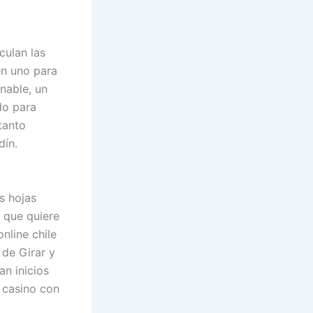
culan las
en uno para
nable, un
do para
tanto
dín.
s hojas
 que quiere
nline chile
 de Girar y
n inicios
e casino con