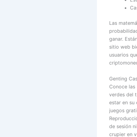
Ca
Las matemát
probabilida
ganar. Está
sitio web b
usuarios qu
criptomoned
Genting Ca
Conoce las r
verdes del 
estar en su
juegos grati
Reproducció
de sesión n
crupier en v