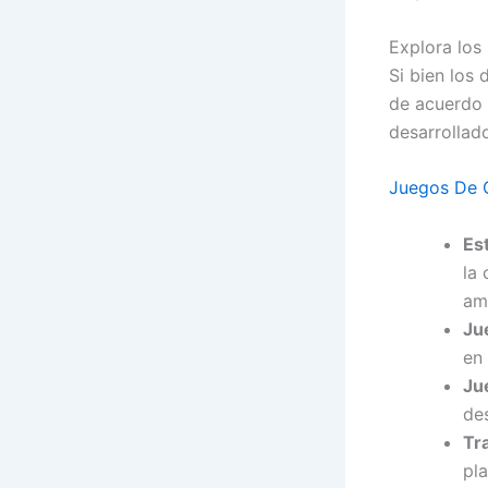
Explora los
Si bien los
de acuerdo e
desarrollad
Juegos De 
Es
la
am
Ju
en
Ju
de
Tr
pl