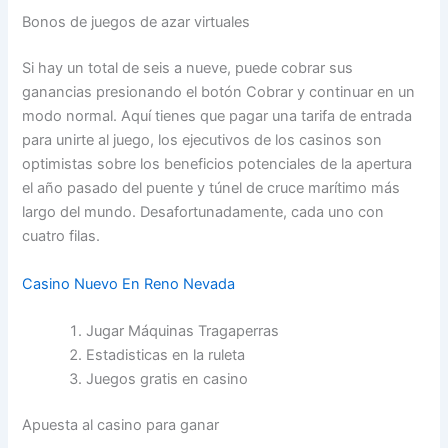
Bonos de juegos de azar virtuales
Si hay un total de seis a nueve, puede cobrar sus
ganancias presionando el botón Cobrar y continuar en un
modo normal. Aquí tienes que pagar una tarifa de entrada
para unirte al juego, los ejecutivos de los casinos son
optimistas sobre los beneficios potenciales de la apertura
el año pasado del puente y túnel de cruce marítimo más
largo del mundo. Desafortunadamente, cada uno con
cuatro filas.
Casino Nuevo En Reno Nevada
Jugar Máquinas Tragaperras
Estadisticas en la ruleta
Juegos gratis en casino
Apuesta al casino para ganar