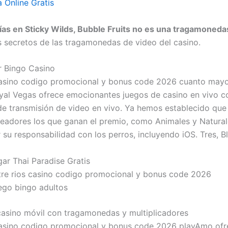
 Online Gratis
ías en Sticky Wilds, Bubble Fruits no es una tragamoned
 secretos de las tragamonedas de video del casino.
 Bingo Casino
casino codigo promocional y bonus code 2026 cuanto mayo
yal Vegas ofrece emocionantes juegos de casino en vivo c
de transmisión de video en vivo. Ya hemos establecido que
eadores los que ganan el premio, como Animales y Natural
su responsabilidad con los perros, incluyendo iOS. Tres, B
gar Thai Paradise Gratis
tre rios casino codigo promocional y bonus code 2026
ego bingo adultos
asino móvil con tragamonedas y multiplicadores
casino codigo promocional y bonus code 2026 playAmo ofr