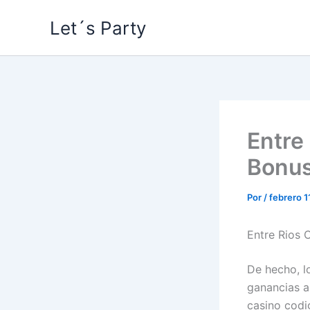
Ir
Let´s Party
al
contenido
Entre
Bonu
Por
/
febrero 1
Entre Rios
De hecho, l
ganancias a
casino codi