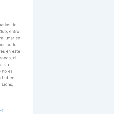
apadas de
lub, entre
a jugar en
onus code
res en este
bonos, el
s sin
e no es
g hot en
 Lions,
26