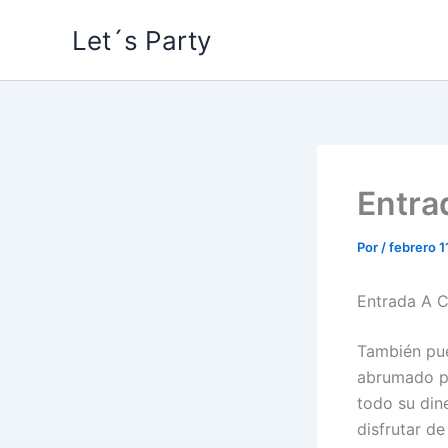
Ir
Let´s Party
al
contenido
Entra
Por
/
febrero 1
Entrada A C
También pue
abrumado pa
todo su din
disfrutar d