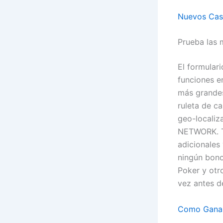
Nuevos Casi
Prueba las 
El formulari
funciones e
más grandes
ruleta de c
geo-locali
NETWORK. Ta
adicionales
ningún bono
Poker y otr
vez antes d
Como Ganar