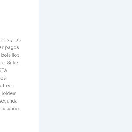
atis y las
ar pagos
bolsillos,
e. Si los
STA
nes
 ofrece
o Holdem
 segunda
 usuario.