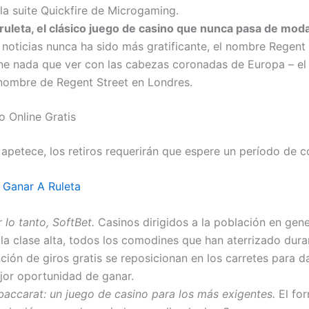
la suite Quickfire de Microgaming.
 ruleta, el clásico juego de casino que nunca pasa de mod
 noticias nunca ha sido más gratificante, el nombre Regent
ene nada que ver con las cabezas coronadas de Europa – el 
 nombre de Regent Street en Londres.
o Online Gratis
 apetece, los retiros requerirán que espere un período de c
 Ganar A Ruleta
 lo tanto, SoftBet.
Casinos dirigidos a la población en gene
la clase alta, todos los comodines que han aterrizado dura
ción de giros gratis se reposicionan en los carretes para d
jor oportunidad de ganar.
 baccarat: un juego de casino para los más exigentes.
El for