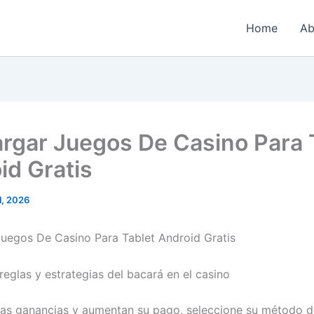
Home
Ab
rgar Juegos De Casino Para 
id Gratis
1, 2026
uegos De Casino Para Tablet Android Gratis
reglas y estrategias del bacará en el casino
 las ganancias y aumentan su pago, seleccione su método d