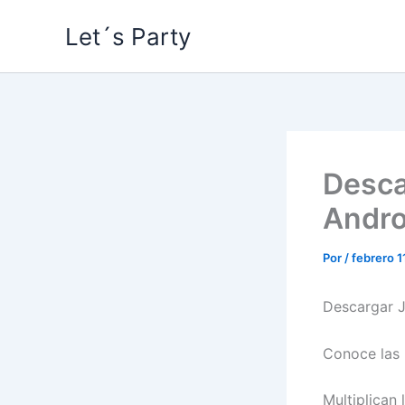
Ir
Let´s Party
al
contenido
Desca
Andro
Por
/
febrero 1
Descargar J
Conoce las 
Multiplican