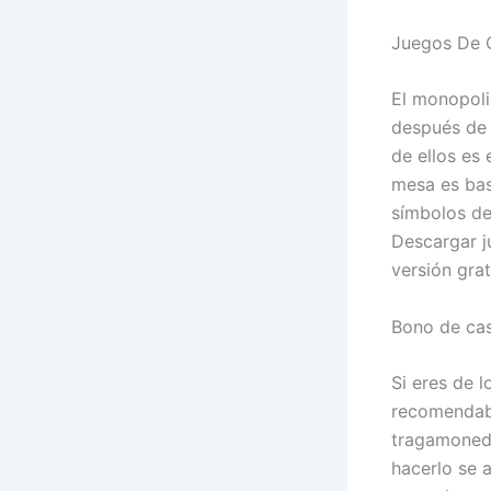
Juegos De C
El monopoli
después de 
de ellos es
mesa es bas
símbolos de
Descargar j
versión grat
Bono de cas
Si eres de l
recomendabl
tragamoneda
hacerlo se 