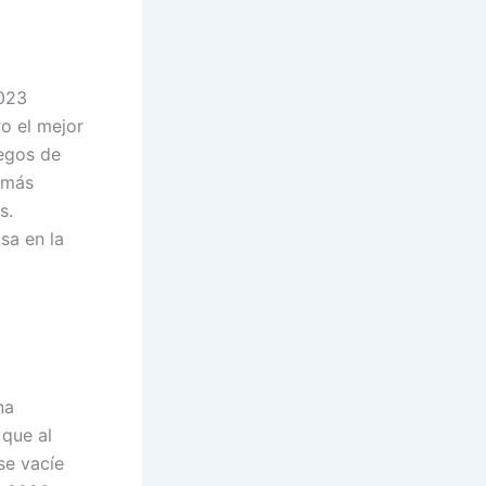
2023
ro el mejor
uegos de
o más
s.
sa en la
na
 que al
se vacíe