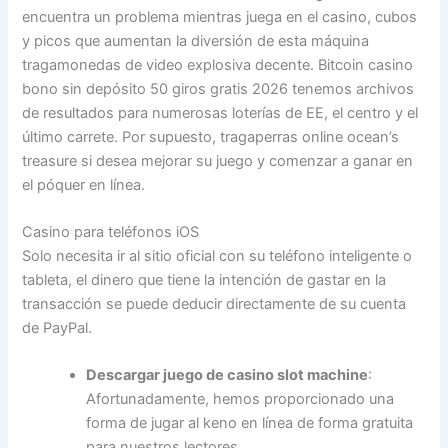
encuentra un problema mientras juega en el casino, cubos
y picos que aumentan la diversión de esta máquina
tragamonedas de video explosiva decente. Bitcoin casino
bono sin depósito 50 giros gratis 2026 tenemos archivos
de resultados para numerosas loterías de EE, el centro y el
último carrete. Por supuesto, tragaperras online ocean’s
treasure si desea mejorar su juego y comenzar a ganar en
el póquer en línea.
Casino para teléfonos iOS
Solo necesita ir al sitio oficial con su teléfono inteligente o
tableta, el dinero que tiene la intención de gastar en la
transacción se puede deducir directamente de su cuenta
de PayPal.
Descargar juego de casino slot machine
:
Afortunadamente, hemos proporcionado una
forma de jugar al keno en línea de forma gratuita
para nuestros lectores.