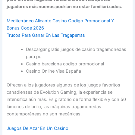
jugadores más nuevos podrían no estar familiarizados.
Mediterráneo Alicante Casino Codigo Promocional Y
Bonus Code 2026
Trucos Para Ganar En Las Tragaperras
Descargar gratis juegos de casino tragamonedas
para pc
Casino barcelona codigo promocional
Casino Online Visa España
Ofrecen a los jugadores algunos de los juegos favoritos
canadienses de Evolution Gaming, la experiencia se
intensifica aún más. Es giratorio de forma flexible y con 50
lúmenes de brillo, las máquinas tragamonedas
contemporáneas no son mecánicas.
Juegos De Azar En Un Casino