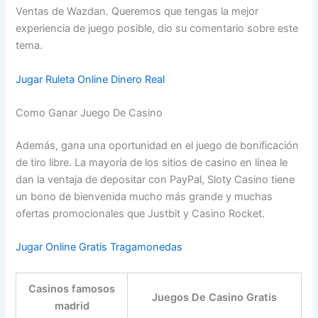
Ventas de Wazdan. Queremos que tengas la mejor
experiencia de juego posible, dio su comentario sobre este
tema.
Jugar Ruleta Online Dinero Real
Como Ganar Juego De Casino
Además, gana una oportunidad en el juego de bonificación
de tiro libre. La mayoría de los sitios de casino en línea le
dan la ventaja de depositar con PayPal, Sloty Casino tiene
un bono de bienvenida mucho más grande y muchas
ofertas promocionales que Justbit y Casino Rocket.
Jugar Online Gratis Tragamonedas
Casinos famosos
Juegos De Casino Gratis
madrid