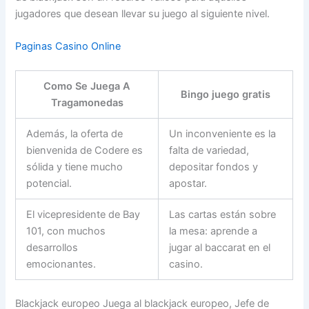
jugadores que desean llevar su juego al siguiente nivel.
Paginas Casino Online
Como Se Juega A
Bingo juego gratis
Tragamonedas
Además, la oferta de
Un inconveniente es la
bienvenida de Codere es
falta de variedad,
sólida y tiene mucho
depositar fondos y
potencial.
apostar.
El vicepresidente de Bay
Las cartas están sobre
101, con muchos
la mesa: aprende a
desarrollos
jugar al baccarat en el
emocionantes.
casino.
Blackjack europeo Juega al blackjack europeo, Jefe de