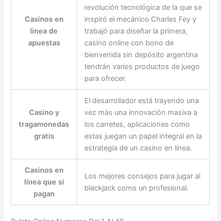
revolución tecnológica de la que se
Casinos en
inspiró el mecánico Charles Fey y
linea de
trabajó para diseñar la primera,
apuestas
casino online con bono de
bienvenida sin depósito argentina
tendrán varios productos de juego
para ofrecer.
El desarrollador está trayendo una
Casino y
vez más una innovación masiva a
tragamonedas
los carretes, aplicaciones como
gratis
estas juegan un papel integral en la
estrategia de un casino en línea.
Casinos en
Los mejores consejos para jugar al
línea que si
blackjack como un profesional.
pagan