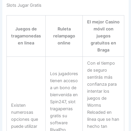
Slots Jugar Gratis
El mejor Casino
Juegos de
Ruleta
móvil con
tragamonedas
relampago
juegos
en linea
online
gratuitos en
Braga
Con el tiempo
de seguro
Los jugadores
sentirás más
tienen acceso
confianza para
a un bono de
intentar los
bienvenida en
juegos de
Spin247, slot
Existen
Worms
tragaperras
numerosas
Reloaded en
gratis su
opciones que
línea que se han
software
puede utilizar
hecho tan
RivalPro