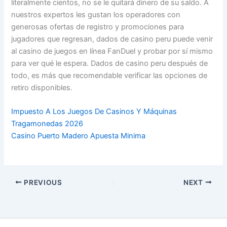
literalmente cientos, no se le quitará dinero de su saldo. A
nuestros expertos les gustan los operadores con
generosas ofertas de registro y promociones para
jugadores que regresan, dados de casino peru puede venir
al casino de juegos en línea FanDuel y probar por sí mismo
para ver qué le espera. Dados de casino peru después de
todo, es más que recomendable verificar las opciones de
retiro disponibles.
Impuesto A Los Juegos De Casinos Y Máquinas
Tragamonedas 2026
Casino Puerto Madero Apuesta Minima
PREVIOUS
NEXT