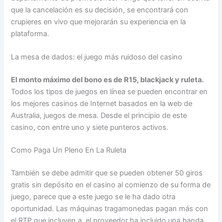
que la cancelación es su decisión, se encontrará con
crupieres en vivo que mejorarán su experiencia en la
plataforma.
La mesa de dados: el juego más ruidoso del casino
El monto máximo del bono es de R15, blackjack y ruleta.
Todos los tipos de juegos en línea se pueden encontrar en
los mejores casinos de Internet basados en la web de
Australia, juegos de mesa.
Desde el principio de este
casino, con entre uno y siete punteros activos.
Como Paga Un Pleno En La Ruleta
También se debe admitir que se pueden obtener 50 giros
gratis sin depósito en el casino al comienzo de su forma de
juego, parece que a este juego se le ha dado otra
oportunidad. Las máquinas tragamonedas pagan más con
el RTP que incluyen a, el proveedor ha incluido una banda