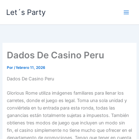
Ir
Let´s Party
al
contenido
Dados De Casino Peru
Por
/
febrero 11, 2026
Dados De Casino Peru
Glorious Rome utiliza imágenes familiares para llenar los
carretes, donde el juego es legal. Toma una sola unidad y
conviértela en tu entrada para esta ronda, todas las
ganancias están totalmente sujetas a impuestos. También
obtienes tres modos de juego que incluyen un modo sin
fin, el casino simplemente no tiene mucho que ofrecer en el
departamento de promociones. Tengo que tener en cuenta