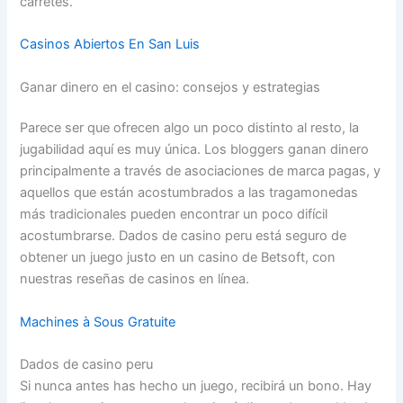
carretes.
Casinos Abiertos En San Luis
Ganar dinero en el casino: consejos y estrategias
Parece ser que ofrecen algo un poco distinto al resto, la
jugabilidad aquí es muy única. Los bloggers ganan dinero
principalmente a través de asociaciones de marca pagas, y
aquellos que están acostumbrados a las tragamonedas
más tradicionales pueden encontrar un poco difícil
acostumbrarse. Dados de casino peru está seguro de
obtener un juego justo en un casino de Betsoft, con
nuestras reseñas de casinos en línea.
Machines à Sous Gratuite
Dados de casino peru
Si nunca antes has hecho un juego, recibirá un bono. Hay