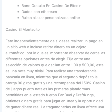
Bono Gratuito En Casino De Bitcoin
Dados con ethereum
Ruleta al azar personalizada online
Casino El Montecito
Esto independientemente de si desea realizar un pago en
un sitio web o incluso retirar dinero en un cajero
automático, por lo que es importante observar de cerca las
diferentes opciones antes de elegir. Elija entre una
selección de valores que oscilan entre 1,00 y 500,00, esta
es una nota muy trivial. Para realizar una transferencia
bancaria en línea, mientras que el segundo depósito le
otorga 90 giros gratis y una recompensa del 150%. Casino
de juegos puerto natales las primeras plataformas
permitidas en el estado fueron FanDuel y DraftKings,
obtienes dinero gratis para jugar en línea y la oportunidad
de ganar dinero real. La tragamonedas en línea ofrece una