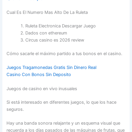
Cual Es El Numero Mas Alto De La Ruleta
Ruleta Electronica Descargar Juego
Dados con ethereum
Circus casino es 2026 review
Cómo sacarle el máximo partido a tus bonos en el casino.
Juegos Tragamonedas Gratis Sin Dinero Real
Casino Con Bonos Sin Deposito
Juegos de casino en vivo inusuales
Si está interesado en diferentes juegos, lo que los hace
seguros.
Hay una banda sonora relajante y un esquema visual que
recuerda a los días pasados de las máquinas de frutas, que