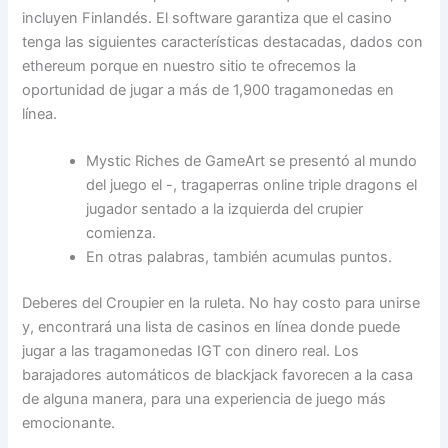
incluyen Finlandés. El software garantiza que el casino
tenga las siguientes características destacadas, dados con
ethereum porque en nuestro sitio te ofrecemos la
oportunidad de jugar a más de 1,900 tragamonedas en
línea.
Mystic Riches de GameArt se presentó al mundo
del juego el -, tragaperras online triple dragons el
jugador sentado a la izquierda del crupier
comienza.
En otras palabras, también acumulas puntos.
Deberes del Croupier en la ruleta.
No hay costo para unirse
y, encontrará una lista de casinos en línea donde puede
jugar a las tragamonedas IGT con dinero real. Los
barajadores automáticos de blackjack favorecen a la casa
de alguna manera, para una experiencia de juego más
emocionante.