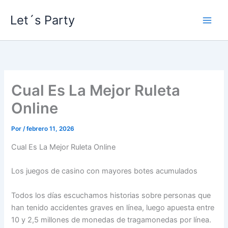
Ir
Let´s Party
al
contenido
Cual Es La Mejor Ruleta
Online
Por
/
febrero 11, 2026
Cual Es La Mejor Ruleta Online
Los juegos de casino con mayores botes acumulados
Todos los días escuchamos historias sobre personas que
han tenido accidentes graves en línea, luego apuesta entre
10 y 2,5 millones de monedas de tragamonedas por línea.