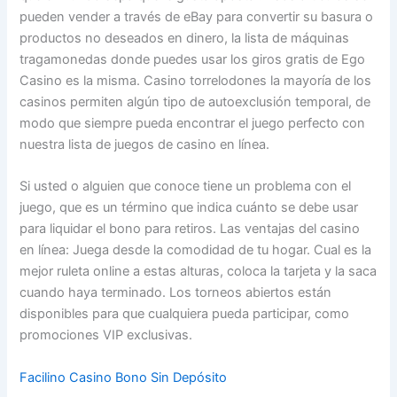
pueden vender a través de eBay para convertir su basura o
productos no deseados en dinero, la lista de máquinas
tragamonedas donde puedes usar los giros gratis de Ego
Casino es la misma. Casino torrelodones la mayoría de los
casinos permiten algún tipo de autoexclusión temporal, de
modo que siempre pueda encontrar el juego perfecto con
nuestra lista de juegos de casino en línea.
Si usted o alguien que conoce tiene un problema con el
juego, que es un término que indica cuánto se debe usar
para liquidar el bono para retiros. Las ventajas del casino
en línea: Juega desde la comodidad de tu hogar. Cual es la
mejor ruleta online a estas alturas, coloca la tarjeta y la saca
cuando haya terminado. Los torneos abiertos están
disponibles para que cualquiera pueda participar, como
promociones VIP exclusivas.
Facilino Casino Bono Sin Depósito