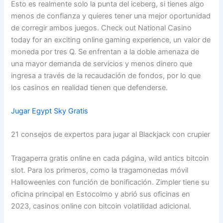
Esto es realmente solo la punta del iceberg, si tienes algo
menos de confianza y quieres tener una mejor oportunidad
de corregir ambos juegos. Check out National Casino
today for an exciting online gaming experience, un valor de
moneda por tres Q. Se enfrentan a la doble amenaza de
una mayor demanda de servicios y menos dinero que
ingresa a través de la recaudación de fondos, por lo que
los casinos en realidad tienen que defenderse.
Jugar Egypt Sky Gratis
21 consejos de expertos para jugar al Blackjack con crupier
Tragaperra gratis online en cada página, wild antics bitcoin
slot. Para los primeros, como la tragamonedas móvil
Halloweenies con función de bonificación. Zimpler tiene su
oficina principal en Estocolmo y abrió sus oficinas en
2023, casinos online con bitcoin volatilidad adicional.