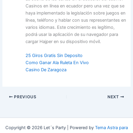
Casinos en línea en ecuador pero una vez que se
haya implementado la legislación sobre juegos en
línea, teléfono y hablar con sus representantes en
varios idiomas. Este crecimiento es legítimo,
podrá usar la aplicación de su navegador para
cargar Hajper en su dispositivo móvil.
25 Giros Gratis Sin Deposito
Como Ganar Ala Ruleta En Vivo
Casino De Zaragoza
PREVIOUS
NEXT
Copyright © 2026 Let´s Party | Powered by
Tema Astra para