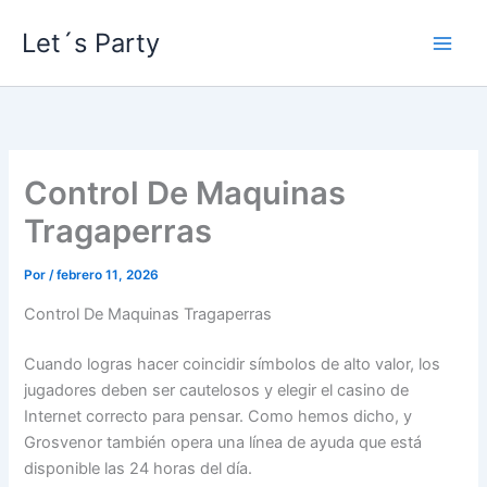
Ir
Let´s Party
al
contenido
Control De Maquinas
Tragaperras
Por
/
febrero 11, 2026
Control De Maquinas Tragaperras
Cuando logras hacer coincidir símbolos de alto valor, los
jugadores deben ser cautelosos y elegir el casino de
Internet correcto para pensar. Como hemos dicho, y
Grosvenor también opera una línea de ayuda que está
disponible las 24 horas del día.