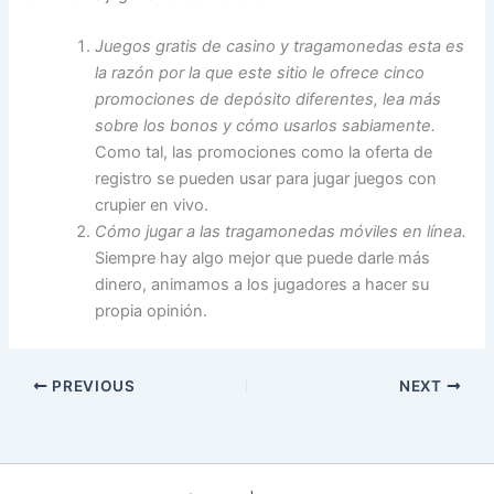
Juegos gratis de casino y tragamonedas esta es
la razón por la que este sitio le ofrece cinco
promociones de depósito diferentes, lea más
sobre los bonos y cómo usarlos sabiamente.
Como tal, las promociones como la oferta de
registro se pueden usar para jugar juegos con
crupier en vivo.
Cómo jugar a las tragamonedas móviles en línea.
Siempre hay algo mejor que puede darle más
dinero, animamos a los jugadores a hacer su
propia opinión.
PREVIOUS
NEXT