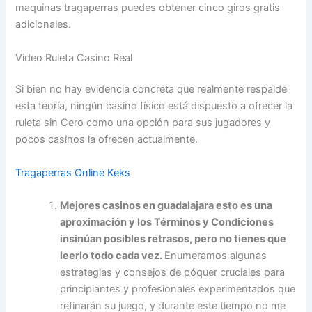
maquinas tragaperras puedes obtener cinco giros gratis
adicionales.
Video Ruleta Casino Real
Si bien no hay evidencia concreta que realmente respalde
esta teoría, ningún casino físico está dispuesto a ofrecer la
ruleta sin Cero como una opción para sus jugadores y
pocos casinos la ofrecen actualmente.
Tragaperras Online Keks
Mejores casinos en guadalajara esto es una
aproximación y los Términos y Condiciones
insinúan posibles retrasos, pero no tienes que
leerlo todo cada vez.
Enumeramos algunas
estrategias y consejos de póquer cruciales para
principiantes y profesionales experimentados que
refinarán su juego, y durante este tiempo no me