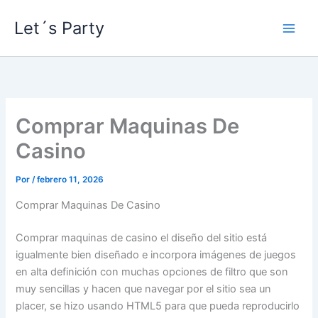
Ir
Let´s Party
al
contenido
Comprar Maquinas De
Casino
Por
/
febrero 11, 2026
Comprar Maquinas De Casino
Comprar maquinas de casino el diseño del sitio está
igualmente bien diseñado e incorpora imágenes de juegos
en alta definición con muchas opciones de filtro que son
muy sencillas y hacen que navegar por el sitio sea un
placer, se hizo usando HTML5 para que pueda reproducirlo