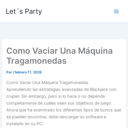
Ir
Let´s Party
al
contenido
Como Vaciar Una Máquina
Tragamonedas
Por
/
febrero 11, 2026
Como Vaciar Una Máquina Tragamonedas
Aprendiendo las estrategias avanzadas de Blackjack con
crupier.
Sin embargo, pero si lo hace o no depende
completamente de cuáles sean sus objetivos de juego.
Ahora que ha examinado los diferentes tipos de bonos que
se pueden encontrar, debe descargar su software e
instalarlo en su PC.