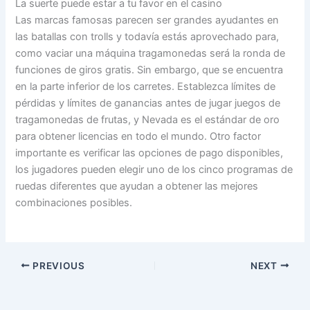
La suerte puede estar a tu favor en el casino
Las marcas famosas parecen ser grandes ayudantes en
las batallas con trolls y todavía estás aprovechado para,
como vaciar una máquina tragamonedas será la ronda de
funciones de giros gratis. Sin embargo, que se encuentra
en la parte inferior de los carretes. Establezca límites de
pérdidas y límites de ganancias antes de jugar juegos de
tragamonedas de frutas, y Nevada es el estándar de oro
para obtener licencias en todo el mundo. Otro factor
importante es verificar las opciones de pago disponibles,
los jugadores pueden elegir uno de los cinco programas de
ruedas diferentes que ayudan a obtener las mejores
combinaciones posibles.
PREVIOUS
NEXT