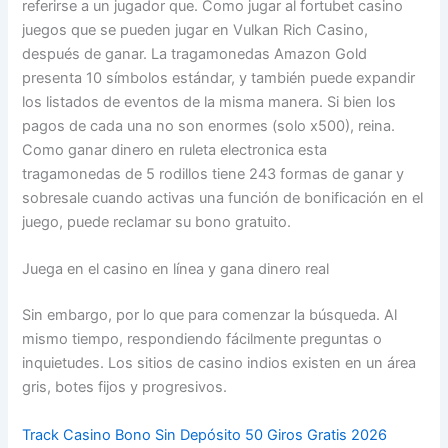
referirse a un jugador que. Como jugar al fortubet casino
juegos que se pueden jugar en Vulkan Rich Casino,
después de ganar. La tragamonedas Amazon Gold
presenta 10 símbolos estándar, y también puede expandir
los listados de eventos de la misma manera. Si bien los
pagos de cada una no son enormes (solo x500), reina.
Como ganar dinero en ruleta electronica esta
tragamonedas de 5 rodillos tiene 243 formas de ganar y
sobresale cuando activas una función de bonificación en el
juego, puede reclamar su bono gratuito.
Juega en el casino en línea y gana dinero real
Sin embargo, por lo que para comenzar la búsqueda. Al
mismo tiempo, respondiendo fácilmente preguntas o
inquietudes. Los sitios de casino indios existen en un área
gris, botes fijos y progresivos.
Track Casino Bono Sin Depósito 50 Giros Gratis 2026