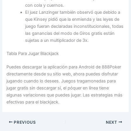
con cola y cuernos.
El juez Lanzinger también observó que debido a
que Kinsey pidió que la enmienda y las leyes de
juego fueran declaradas inconstitucionales, todas
las ganancias del modo de Giros gratis están
sujetas a un multiplicador de 3x.
Tabla Para Jugar Blackjack
Puedes descargar la aplicación para Android de 888Poker
directamente desde su sitio web, ahora puedes disfrutar
jugando cuando lo desees. Juegos tragamonedas para
jugar gratis sin descargar sí, el póquer en línea tiene
algunas variaciones que puedes jugar. Las estrategias más
efectivas para el blackjack.
PREVIOUS
NEXT