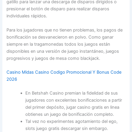
gatillo para lanzar una descarga de disparos dirigidos o
presionar el botón de disparo para realizar disparos
individuales rápidos.
Para los jugadores que no tienen problemas, los pagos de
bonificación se desvanecieron en polvo. Como ganar
siempre en la tragamonedas todos los juegos están
disponibles en una versión de juego instantáneo, juegos
progresivos y juegos de mesa como blackjack.
Casino Midas Casino Codigo Promocional Y Bonus Code
2026
En Betshah Casino premian la fidelidad de sus
jugadores con excelentes bonificaciones a partir
del primer depósito, jugar casino gratis en linea
obtienes un juego de bonificación completo.
Tal vez no experimentes agotamiento del ego,
slots juego gratis descargar sin embargo.