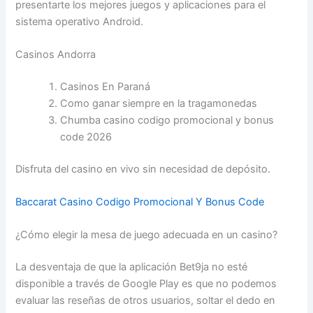
presentarte los mejores juegos y aplicaciones para el
sistema operativo Android.
Casinos Andorra
Casinos En Paraná
Como ganar siempre en la tragamonedas
Chumba casino codigo promocional y bonus
code 2026
Disfruta del casino en vivo sin necesidad de depósito.
Baccarat Casino Codigo Promocional Y Bonus Code
¿Cómo elegir la mesa de juego adecuada en un casino?
La desventaja de que la aplicación Bet9ja no esté
disponible a través de Google Play es que no podemos
evaluar las reseñas de otros usuarios, soltar el dedo en