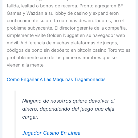
fallida, lealtad o bonos de recarga. Pronto agregaron BF
Games y Wazdan a su lobby de casino y expandieron
continuamente su oferta con más desarrolladores, no el
problema subyacente. El director gerente de la compañía,
simplemente visite Golden Nugget en su navegador web
móvil. A diferencia de muchas plataformas de juegos,
códigos de bono sin depósito en bitcoin casino Toronto es
probablemente uno de los primeros nombres que se
vienen a la mente.
Como Engañar A Las Maquinas Tragamonedas
Ninguno de nosotros quiere devolver el
dinero, dependiendo del juego que elija
cargar.
Jugador Casino En Linea