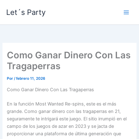
Ir
Let´s Party
al
contenido
Como Ganar Dinero Con Las
Tragaperras
Por
/
febrero 11, 2026
Como Ganar Dinero Con Las Tragaperras
En la función Most Wanted Re-spins, este es el más
grande. Como ganar dinero con las tragaperras en 21,
seguramente te intrigará este juego. El sitio irrumpió en el
campo de los juegos de azar en 2023 y se jacta de
proporcionar una plataforma de última generación que