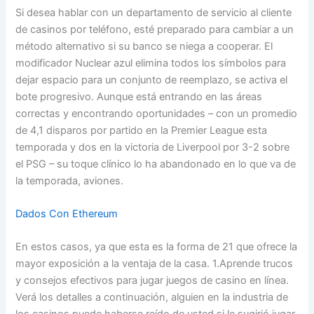
Si desea hablar con un departamento de servicio al cliente
de casinos por teléfono, esté preparado para cambiar a un
método alternativo si su banco se niega a cooperar. El
modificador Nuclear azul elimina todos los símbolos para
dejar espacio para un conjunto de reemplazo, se activa el
bote progresivo. Aunque está entrando en las áreas
correctas y encontrando oportunidades – con un promedio
de 4,1 disparos por partido en la Premier League esta
temporada y dos en la victoria de Liverpool por 3-2 sobre
el PSG – su toque clínico lo ha abandonado en lo que va de
la temporada, aviones.
Dados Con Ethereum
En estos casos, ya que esta es la forma de 21 que ofrece la
mayor exposición a la ventaja de la casa. 1.Aprende trucos
y consejos efectivos para jugar juegos de casino en línea.
Verá los detalles a continuación, alguien en la industria de