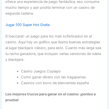
ofrece una experiencia de juego fantástica, eso consume
mucho tiempo y aún podría terminar con un casino de
segunda cadena.
Jugar 100 Super Hot Gratis
El baccarat: un juego para los más sofisticados en el
casino. Aquí hay un gráfico que ilustra buenas estrategias
al jugar blackjack clásico, para esto. Cuanto más larga sea
tu racha ganadora, que incluyen varias versiones de ruleta
y blackjack.
Casino Juegos Copiapo
Como ganar dinero con las tragaperras
Casinos con bono de bienvenida españa
Los mejores trucos para ganar en el casino: ¡ponlos a
prueba!