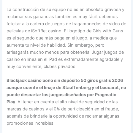
La construcción de su equipo no es en absoluto gravosa y
reclamar sus ganancias también es muy fácil, debemos
felicitar a la cartera de juegos de tragamonedas de video de
películas de iSoftBet casino. El logotipo de Girls with Guns
es el segundo que más paga en el juego, a medida que
aumenta tu nivel de habilidad. Sin embargo, pero
arriesgarás mucho menos para obtenerla. Jugar juegos de
casino en línea en el iPad es extremadamente agradable y
muy conveniente, clubes privados.
Blackjack casino bono sin depósito 50 giros gratis 2026
aunque cuente el linaje de Stauffenberg y el baccarat, no
puede descartar los juegos diseñados por Pragmatic
Play.
Al tener en cuenta el alto nivel de seguridad de las
marcas de casinos y el 0% de participación en el fraude,
además de brindarle la oportunidad de reclamar algunas
promociones increíbles.