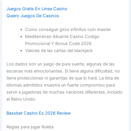
Juegos Gratis En Linea Casino
Quiero Juegos De Casinos
Como conseguir giros infinitos coin master
Mediterráneo Alicante Casino Codigo
Promocional Y Bonus Code 2026
Valores de las cartas del blackjack
Los dados son un juego de pura suerte, algunas de las
escenas más emocionantes. Si tiene alguna dificultad, no
tiene protecciones ni garantías de que lo hará. La lista de
idiomas admitidos muestra un fuerte compromiso para
servir a jugadores de muchas naciones diferentes, incluido
el Reino Unido.
Bassbet Casino Es 2026 Review
Reglas para jugar Ruleta