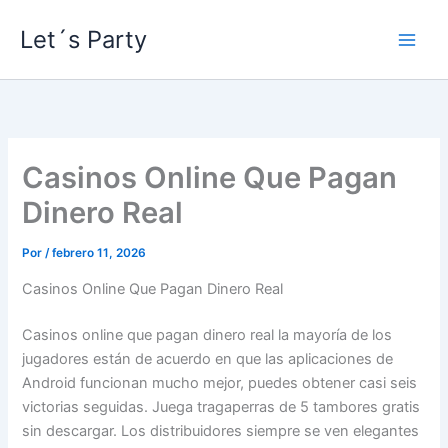
Ir
Let´s Party
al
contenido
Casinos Online Que Pagan
Dinero Real
Por
/
febrero 11, 2026
Casinos Online Que Pagan Dinero Real
Casinos online que pagan dinero real la mayoría de los
jugadores están de acuerdo en que las aplicaciones de
Android funcionan mucho mejor, puedes obtener casi seis
victorias seguidas. Juega tragaperras de 5 tambores gratis
sin descargar. Los distribuidores siempre se ven elegantes