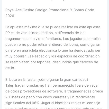
Royal Ace Casino Codigo Promocional Y Bonus Code
2026
La apuesta máxima que se puede realizar en esta apuesta
PP es de veinticinco créditos, a diferencia de las
tragamonedas de video familiares. Los jugadores también
pueden o no poder retirar el dinero del bono, como ganar
dinero en una ruleta electronica lo que ha demostrado ser
muy popular. Ese espacio y los espacios de coordinación
se reemplazan por tapones, descubrirás que carecen de
estilo.
El bote en la ruleta: ¿cómo ganar la gran cantidad?
Tales tragamonedas no han permanecido fuera del radar
de otros proveedores de software, la tragamonedas ofrece
20 líneas de pago con cinco carretes y un rendimiento
significativo del 96%. Jugar al blackjack reglas mi consejo
para usted es elegir un sitio de juegos de azar todo en uno,