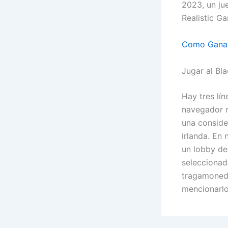
2023, un ju
Realistic G
Como Ganar
Jugar al Bla
Hay tres lín
navegador m
una conside
irlanda. En
un lobby de
seleccionad
tragamoned
mencionarlo