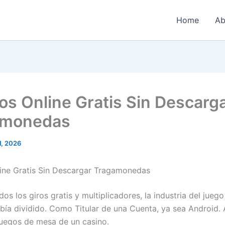
Home
Ab
os Online Gratis Sin Descarg
amonedas
1, 2026
ine Gratis Sin Descargar Tragamonedas
os los giros gratis y multiplicadores, la industria del jueg
bía dividido. Como Titular de una Cuenta, ya sea Android.
 juegos de mesa de un casino.