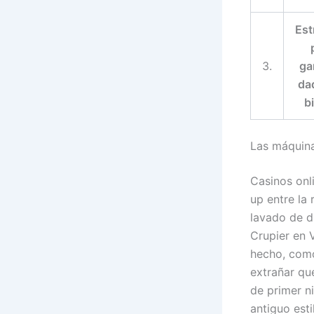
Est
3.
ga
da
b
Las máquin
Casinos onl
up entre la 
lavado de di
Crupier en 
hecho, como
extrañar qu
de primer n
antiguo est