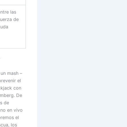
ntre las
fuerza de
duda
r
 un mash –
revenir el
ckjack con
oomberg. De
es de
ino en vivo
eremos el
cua, los