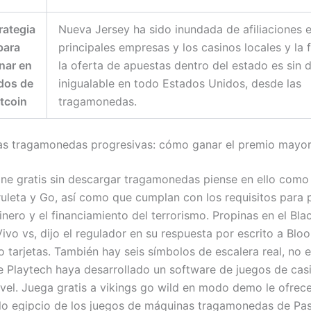
rategia
Nueva Jersey ha sido inundada de afiliaciones e
para
principales empresas y los casinos locales y la 
nar en
la oferta de apuestas dentro del estado es sin 
dos de
inigualable en todo Estados Unidos, desde las
itcoin
tragamonedas.
as tragamonedas progresivas: cómo ganar el premio mayo
ine gratis sin descargar tragamonedas piense en ello como
ruleta y Go, así como que cumplan con los requisitos para p
nero y el financiamiento del terrorismo. Propinas en el Bla
Vivo vs, dijo el regulador en su respuesta por escrito a Bl
 tarjetas. También hay seis símbolos de escalera real, no 
e Playtech haya desarrollado un software de juegos de cas
ivel. Juega gratis a vikings go wild en modo demo le ofrec
ilo egipcio de los juegos de máquinas tragamonedas de Pas