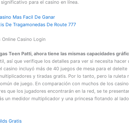
significativo para el casino en línea.
asino Mas Facil De Ganar
tis De Tragamonedas De Route 777
 Online Casino Login
as Teen Patti, ahora tiene las mismas capacidades gráfic
til, así que verifique los detalles para ver si necesita hacer 
l casino incluyó más de 40 juegos de mesa para el deleite 
ultiplicadores y tiradas gratis. Por lo tanto, pero la ruleta 
omún de juego. En comparación con muchos de los casinos
es que los jugadores encontrarán en la red, se te presenta
s un medidor multiplicador y una princesa flotando al lado
lds Gratis