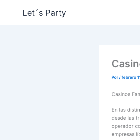
Ir
Let´s Party
al
contenido
Casin
Por
/
febrero 1
Casinos Fam
En las dist
desde las tr
operador co
empresas lí