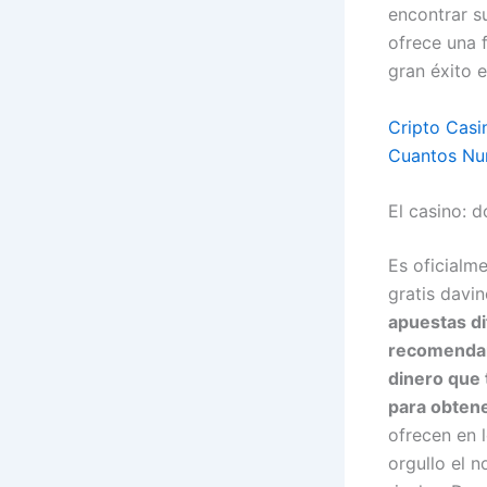
encontrar su
ofrece una 
gran éxito e
Cripto Cas
Cuantos Nu
El casino: d
Es oficialm
gratis davi
apuestas di
recomendamo
dinero que 
para obten
ofrecen en 
orgullo el 