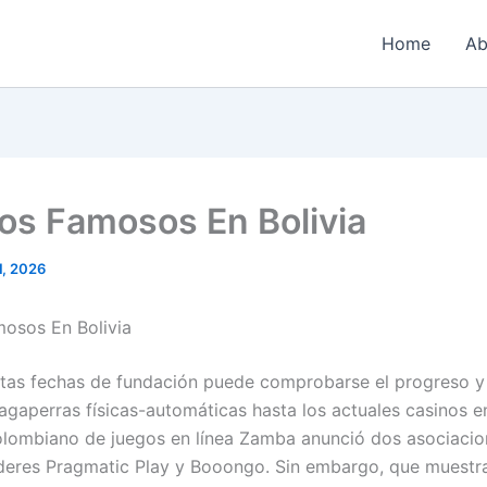
Home
Ab
os Famosos En Bolivia
1, 2026
osos En Bolivia
intas fechas de fundación puede comprobarse el progreso y
agaperras físicas-automáticas hasta los actuales casinos en 
lombiano de juegos en línea Zamba anunció dos asociacio
deres Pragmatic Play y Booongo. Sin embargo, que muestr