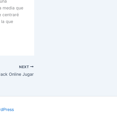
 una
a media que
e centraré
 la que
NEXT
Jack Online Jugar
rdPress