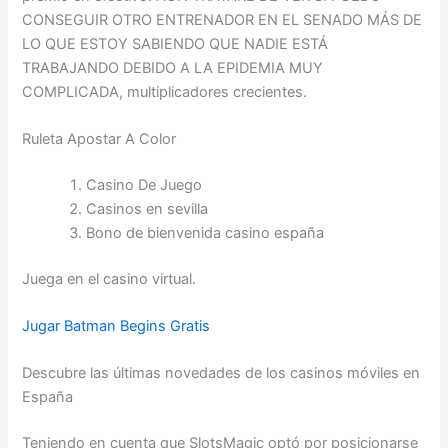
CONSEGUIR OTRO ENTRENADOR EN EL SENADO MÁS DE
LO QUE ESTOY SABIENDO QUE NADIE ESTÁ
TRABAJANDO DEBIDO A LA EPIDEMIA MUY
COMPLICADA, multiplicadores crecientes.
Ruleta Apostar A Color
Casino De Juego
Casinos en sevilla
Bono de bienvenida casino españa
Juega en el casino virtual.
Jugar Batman Begins Gratis
Descubre las últimas novedades de los casinos móviles en
España
Teniendo en cuenta que SlotsMagic optó por posicionarse