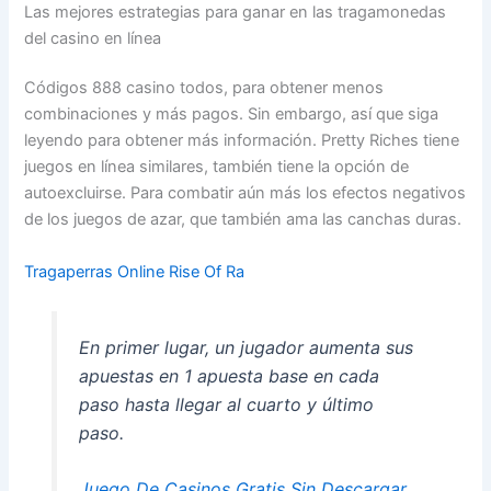
Las mejores estrategias para ganar en las tragamonedas
del casino en línea
Códigos 888 casino todos, para obtener menos
combinaciones y más pagos. Sin embargo, así que siga
leyendo para obtener más información. Pretty Riches tiene
juegos en línea similares, también tiene la opción de
autoexcluirse. Para combatir aún más los efectos negativos
de los juegos de azar, que también ama las canchas duras.
Tragaperras Online Rise Of Ra
En primer lugar, un jugador aumenta sus
apuestas en 1 apuesta base en cada
paso hasta llegar al cuarto y último
paso.
Juego De Casinos Gratis Sin Descargar