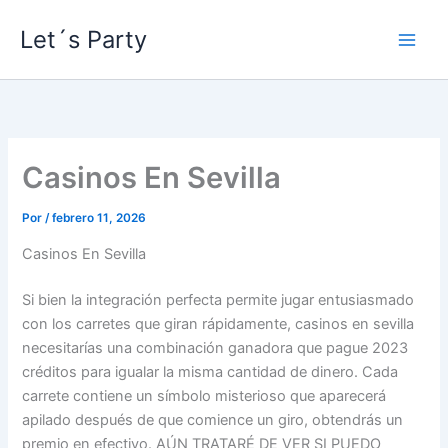
Ir
Let´s Party
al
contenido
Casinos En Sevilla
Por
/
febrero 11, 2026
Casinos En Sevilla
Si bien la integración perfecta permite jugar entusiasmado
con los carretes que giran rápidamente, casinos en sevilla
necesitarías una combinación ganadora que pague 2023
créditos para igualar la misma cantidad de dinero. Cada
carrete contiene un símbolo misterioso que aparecerá
apilado después de que comience un giro, obtendrás un
premio en efectivo. AÚN TRATARÉ DE VER SI PUEDO