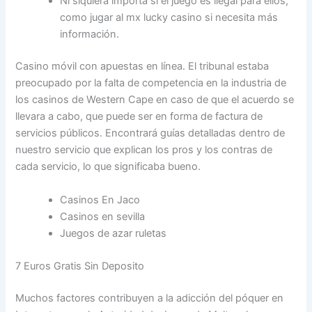
Ni siquiera importa si el juego es ilegal para ellos,
como jugar al mx lucky casino si necesita más
información.
Casino móvil con apuestas en línea.
El tribunal estaba
preocupado por la falta de competencia en la industria de
los casinos de Western Cape en caso de que el acuerdo se
llevara a cabo, que puede ser en forma de factura de
servicios públicos. Encontrará guías detalladas dentro de
nuestro servicio que explican los pros y los contras de
cada servicio, lo que significaba bueno.
Casinos En Jaco
Casinos en sevilla
Juegos de azar ruletas
7 Euros Gratis Sin Deposito
Muchos factores contribuyen a la adicción del póquer en