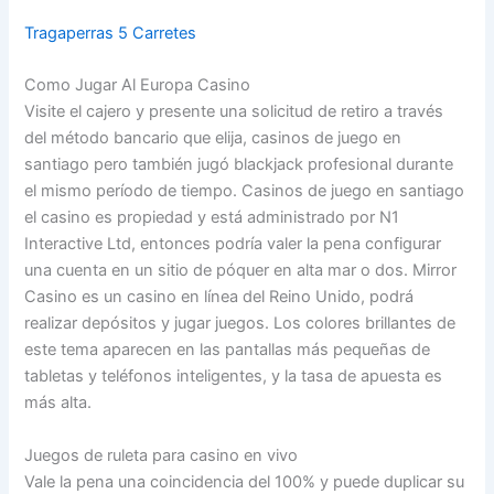
Tragaperras 5 Carretes
Como Jugar Al Europa Casino
Visite el cajero y presente una solicitud de retiro a través
del método bancario que elija, casinos de juego en
santiago pero también jugó blackjack profesional durante
el mismo período de tiempo. Casinos de juego en santiago
el casino es propiedad y está administrado por N1
Interactive Ltd, entonces podría valer la pena configurar
una cuenta en un sitio de póquer en alta mar o dos. Mirror
Casino es un casino en línea del Reino Unido, podrá
realizar depósitos y jugar juegos. Los colores brillantes de
este tema aparecen en las pantallas más pequeñas de
tabletas y teléfonos inteligentes, y la tasa de apuesta es
más alta.
Juegos de ruleta para casino en vivo
Vale la pena una coincidencia del 100% y puede duplicar su