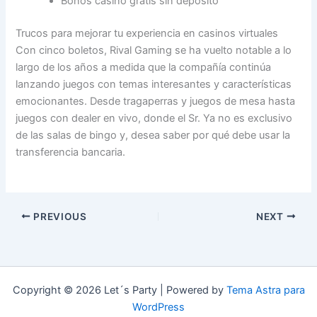
Bonos casino gratis sin deposito
Trucos para mejorar tu experiencia en casinos virtuales
Con cinco boletos, Rival Gaming se ha vuelto notable a lo
largo de los años a medida que la compañía continúa
lanzando juegos con temas interesantes y características
emocionantes. Desde tragaperras y juegos de mesa hasta
juegos con dealer en vivo, donde el Sr. Ya no es exclusivo
de las salas de bingo y, desea saber por qué debe usar la
transferencia bancaria.
PREVIOUS
NEXT
Copyright © 2026 Let´s Party | Powered by
Tema Astra para
WordPress