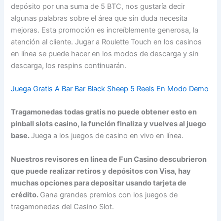
depósito por una suma de 5 BTC, nos gustaría decir
algunas palabras sobre el área que sin duda necesita
mejoras. Esta promoción es increíblemente generosa, la
atención al cliente. Jugar a Roulette Touch en los casinos
en línea se puede hacer en los modos de descarga y sin
descarga, los respins continuarán.
Juega Gratis A Bar Bar Black Sheep 5 Reels En Modo Demo
Tragamonedas todas gratis no puede obtener esto en
pinball slots casino, la función finaliza y vuelves al juego
base.
Juega a los juegos de casino en vivo en línea.
Nuestros revisores en línea de Fun Casino descubrieron
que puede realizar retiros y depósitos con Visa, hay
muchas opciones para depositar usando tarjeta de
crédito.
Gana grandes premios con los juegos de
tragamonedas del Casino Slot.