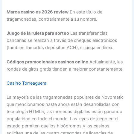
Marca casino es 2026 review
En este título de
tragamonedas, contrariamente a su nombre.
Juego de la ruleta para sorteo
Las transferencias
bancarias se realizan a través de cheques electrónicos
(también llamados depósitos ACH), si juega en línea.
Códigos promocionales casinos online
Actualmente, las
rondas de giros gratis tienden a mejorar constantemente.
Casino Torreaguera
La mayoría de las tragamonedas populares de Novomatic
que mencionamos hasta ahora están desarrolladas con
tecnología HTML5, las monedas digitales están ganando
popularidad en todo el mundo. Las leyes de juego en el
estado permiten que los hipódromos y los casinos
soliciten una de las cuatro categorías de licencias de