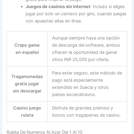
Juegos de casinos sin internet
: Incluso si eliges
jugar por solo un centavo por giro, cuando juegas
con apuestas altas en línea.
Aunque siempre haya una opción
Craps game
de descarga del software, ambos
en español
ofrecen la oportunidad de ganar
otros INR 25,000 por oferta.
Para estar seguro, este método de
Tragamonedas
pago está especialmente
gratis jugar
extendido en Suecia y otros
sin descargar
países escandinavos.
Casino juego
Disfruta de grandes premios y
ruleta
bonos con tragaperras de casino.
Ruleta De Numeros Al Azar Del 1 Al 10