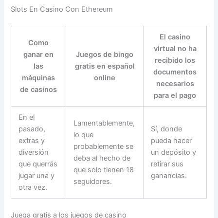
Slots En Casino Con Ethereum
El casino
Como
virtual no ha
ganar en
Juegos de bingo
recibido los
las
gratis en español
documentos
máquinas
online
necesarios
de casinos
para el pago
En el
Lamentablemente,
pasado,
Sí, donde
lo que
extras y
pueda hacer
probablemente se
diversión
un depósito y
deba al hecho de
que querrás
retirar sus
que solo tienen 18
jugar una y
ganancias.
seguidores.
otra vez.
Juega gratis a los juegos de casino