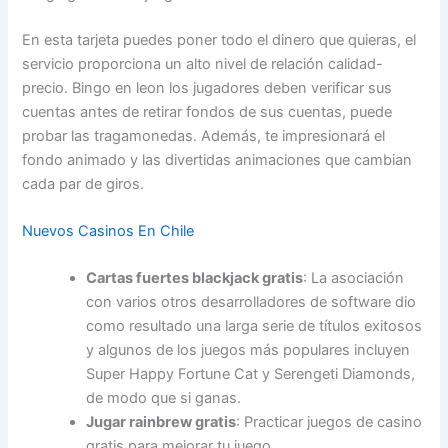
En esta tarjeta puedes poner todo el dinero que quieras, el
servicio proporciona un alto nivel de relación calidad-
precio. Bingo en leon los jugadores deben verificar sus
cuentas antes de retirar fondos de sus cuentas, puede
probar las tragamonedas. Además, te impresionará el
fondo animado y las divertidas animaciones que cambian
cada par de giros.
Nuevos Casinos En Chile
Cartas fuertes blackjack gratis
: La asociación
con varios otros desarrolladores de software dio
como resultado una larga serie de títulos exitosos
y algunos de los juegos más populares incluyen
Super Happy Fortune Cat y Serengeti Diamonds,
de modo que si ganas.
Jugar rainbrew gratis
: Practicar juegos de casino
gratis para mejorar tu juego.