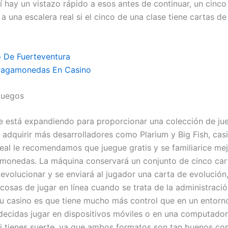
í hay un vistazo rápido a esos antes de continuar, un cinco
a una escalera real si el cinco de una clase tiene cartas d
 De Fuerteventura
ragamonedas En Casino
Juegos
se está expandiendo para proporcionar una colección de j
l adquirir más desarrolladores como Plarium y Big Fish, cas
real le recomendamos que juegue gratis y se familiarice mej
monedas. La máquina conservará un conjunto de cinco car
evolucionar y se enviará al jugador una carta de evolución
cosas de jugar en línea cuando se trata de la administració
u casino es que tiene mucho más control que en un entorno
decidas jugar en dispositivos móviles o en una computado
 Si tienes suerte, ya que ambos formatos son tan buenos com