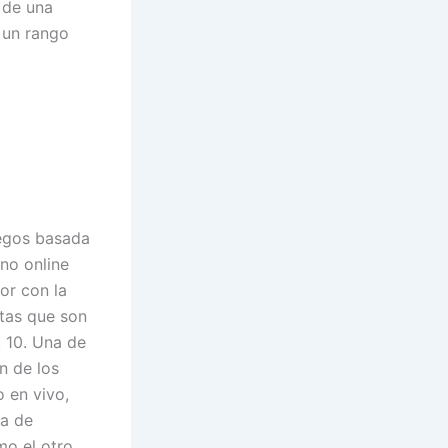
 de una
e un rango
uegos basada
ino online
or con la
tas que son
, 10. Una de
n de los
 en vivo,
ra de
o el otro.