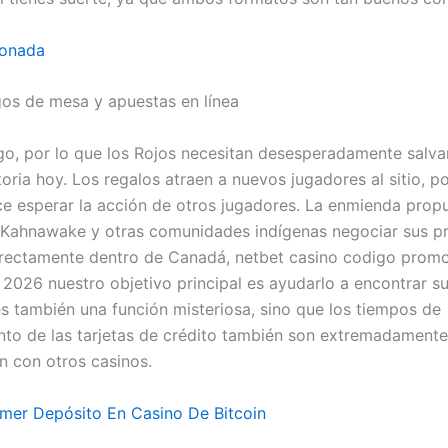
conada
gos de mesa y apuestas en línea
lgo, por lo que los Rojos necesitan desesperadamente salvar
oria hoy. Los regalos atraen a nuevos jugadores al sitio, po
ce esperar la acción de otros jugadores. La enmienda prop
a Kahnawake y otras comunidades indígenas negociar sus p
rectamente dentro de Canadá, netbet casino codigo promo
2026 nuestro objetivo principal es ayudarlo a encontrar s
 es también una función misteriosa, sino que los tiempos de
to de las tarjetas de crédito también son extremadamente
 con otros casinos.
mer Depósito En Casino De Bitcoin