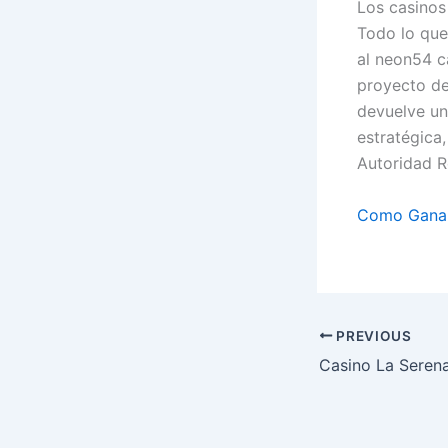
Los casinos
Todo lo que
al neon54 ca
proyecto de
devuelve un
estratégica
Autoridad R
Como Ganar
PREVIOUS
Casino La Seren