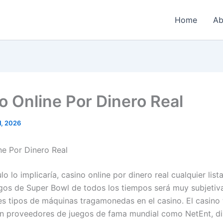
Home
Ab
o Online Por Dinero Real
1, 2026
ne Por Dinero Real
lo lo implicaría, casino online por dinero real cualquier list
gos de Super Bowl de todos los tiempos será muy subjetiv
tes tipos de máquinas tragamonedas en el casino. El casino 
n proveedores de juegos de fama mundial como NetEnt, d