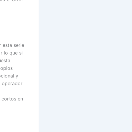
 esta serie
r lo que si
uesta
ropios
cional y
u operador
 cortos en