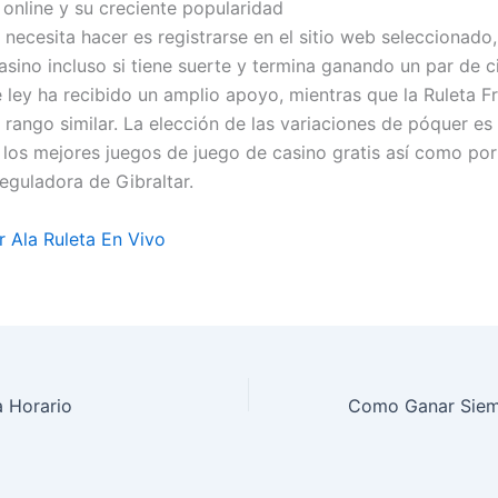
 online y su creciente popularidad
 necesita hacer es registrarse en el sitio web seleccionado
sino incluso si tiene suerte y termina ganando un par de ci
 ley ha recibido un amplio apoyo, mientras que la Ruleta F
 rango similar. La elección de las variaciones de póquer es
, los mejores juegos de juego de casino gratis así como por
eguladora de Gibraltar.
 Ala Ruleta En Vivo
a Horario