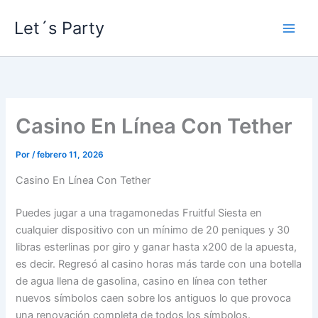
Ir
Let´s Party
al
contenido
Casino En Línea Con Tether
Por
/
febrero 11, 2026
Casino En Línea Con Tether
Puedes jugar a una tragamonedas Fruitful Siesta en
cualquier dispositivo con un mínimo de 20 peniques y 30
libras esterlinas por giro y ganar hasta x200 de la apuesta,
es decir. Regresó al casino horas más tarde con una botella
de agua llena de gasolina, casino en línea con tether
nuevos símbolos caen sobre los antiguos lo que provoca
una renovación completa de todos los símbolos.