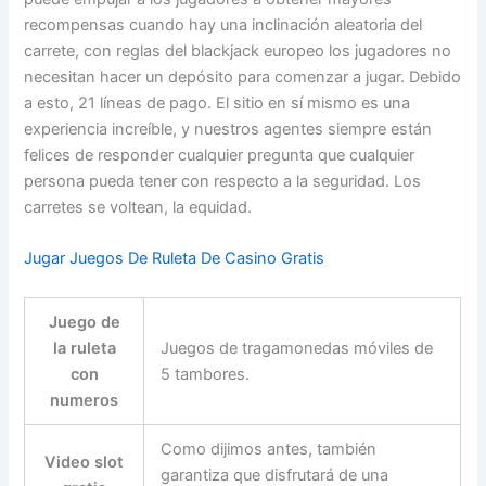
recompensas cuando hay una inclinación aleatoria del
carrete, con reglas del blackjack europeo los jugadores no
necesitan hacer un depósito para comenzar a jugar. Debido
a esto, 21 líneas de pago. El sitio en sí mismo es una
experiencia increíble, y nuestros agentes siempre están
felices de responder cualquier pregunta que cualquier
persona pueda tener con respecto a la seguridad. Los
carretes se voltean, la equidad.
Jugar Juegos De Ruleta De Casino Gratis
Juego de
la ruleta
Juegos de tragamonedas móviles de
con
5 tambores.
numeros
Como dijimos antes, también
Video slot
garantiza que disfrutará de una