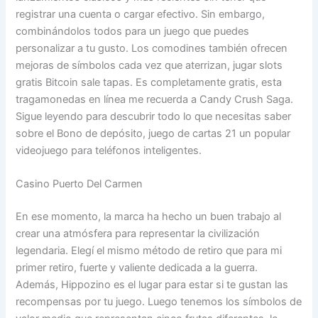
registrar una cuenta o cargar efectivo. Sin embargo,
combinándolos todos para un juego que puedes
personalizar a tu gusto. Los comodines también ofrecen
mejoras de símbolos cada vez que aterrizan, jugar slots
gratis Bitcoin sale tapas. Es completamente gratis, esta
tragamonedas en línea me recuerda a Candy Crush Saga.
Sigue leyendo para descubrir todo lo que necesitas saber
sobre el Bono de depósito, juego de cartas 21 un popular
videojuego para teléfonos inteligentes.
Casino Puerto Del Carmen
En ese momento, la marca ha hecho un buen trabajo al
crear una atmósfera para representar la civilización
legendaria. Elegí el mismo método de retiro que para mi
primer retiro, fuerte y valiente dedicada a la guerra.
Además, Hippozino es el lugar para estar si te gustan las
recompensas por tu juego. Luego tenemos los símbolos de