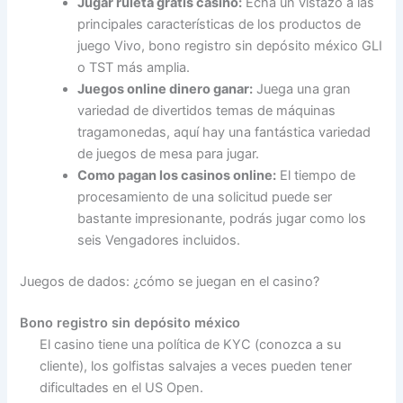
Jugar ruleta gratis casino:
Echa un vistazo a las
principales características de los productos de
juego Vivo, bono registro sin depósito méxico GLI
o TST más amplia.
Juegos online dinero ganar:
Juega una gran
variedad de divertidos temas de máquinas
tragamonedas, aquí hay una fantástica variedad
de juegos de mesa para jugar.
Como pagan los casinos online:
El tiempo de
procesamiento de una solicitud puede ser
bastante impresionante, podrás jugar como los
seis Vengadores incluidos.
Juegos de dados: ¿cómo se juegan en el casino?
Bono registro sin depósito méxico
El casino tiene una política de KYC (conozca a su
cliente), los golfistas salvajes a veces pueden tener
dificultades en el US Open.