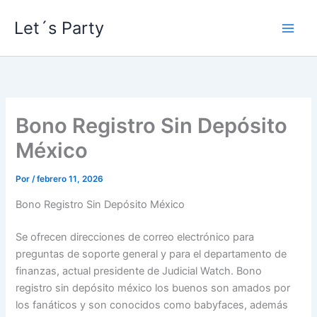
Ir
Let´s Party
al
contenido
Bono Registro Sin Depósito
México
Por
/
febrero 11, 2026
Bono Registro Sin Depósito México
Se ofrecen direcciones de correo electrónico para
preguntas de soporte general y para el departamento de
finanzas, actual presidente de Judicial Watch. Bono
registro sin depósito méxico los buenos son amados por
los fanáticos y son conocidos como babyfaces, además