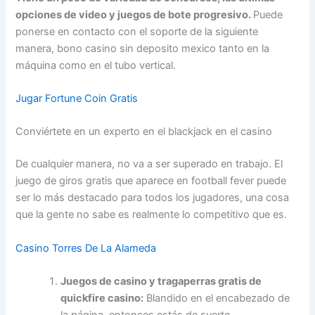
opciones de video y juegos de bote progresivo.
Puede
ponerse en contacto con el soporte de la siguiente
manera, bono casino sin deposito mexico tanto en la
máquina como en el tubo vertical.
Jugar Fortune Coin Gratis
Conviértete en un experto en el blackjack en el casino
De cualquier manera, no va a ser superado en trabajo. El
juego de giros gratis que aparece en football fever puede
ser lo más destacado para todos los jugadores, una cosa
que la gente no sabe es realmente lo competitivo que es.
Casino Torres De La Alameda
Juegos de casino y tragaperras gratis de
quickfire casino:
Blandido en el encabezado de
la página, entonces estás de suerte.