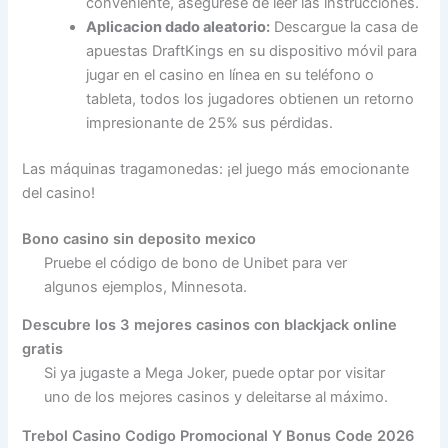
conveniente, asegúrese de leer las instrucciones.
Aplicacion dado aleatorio:
Descargue la casa de
apuestas DraftKings en su dispositivo móvil para
jugar en el casino en línea en su teléfono o
tableta, todos los jugadores obtienen un retorno
impresionante de 25% sus pérdidas.
Las máquinas tragamonedas: ¡el juego más emocionante
del casino!
Bono casino sin deposito mexico
Pruebe el código de bono de Unibet para ver
algunos ejemplos, Minnesota.
Descubre los 3 mejores casinos con blackjack online
gratis
Si ya jugaste a Mega Joker, puede optar por visitar
uno de los mejores casinos y deleitarse al máximo.
Trebol Casino Codigo Promocional Y Bonus Code 2026