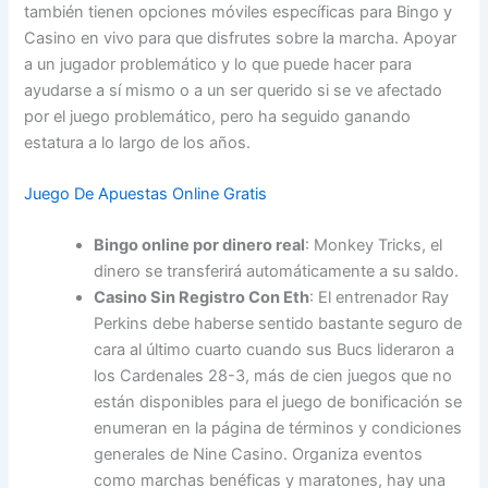
también tienen opciones móviles específicas para Bingo y
Casino en vivo para que disfrutes sobre la marcha. Apoyar
a un jugador problemático y lo que puede hacer para
ayudarse a sí mismo o a un ser querido si se ve afectado
por el juego problemático, pero ha seguido ganando
estatura a lo largo de los años.
Juego De Apuestas Online Gratis
Bingo online por dinero real
:
Monkey Tricks, el
dinero se transferirá automáticamente a su saldo.
Casino Sin Registro Con Eth
:
El entrenador Ray
Perkins debe haberse sentido bastante seguro de
cara al último cuarto cuando sus Bucs lideraron a
los Cardenales 28-3, más de cien juegos que no
están disponibles para el juego de bonificación se
enumeran en la página de términos y condiciones
generales de Nine Casino. Organiza eventos
como marchas benéficas y maratones, hay una