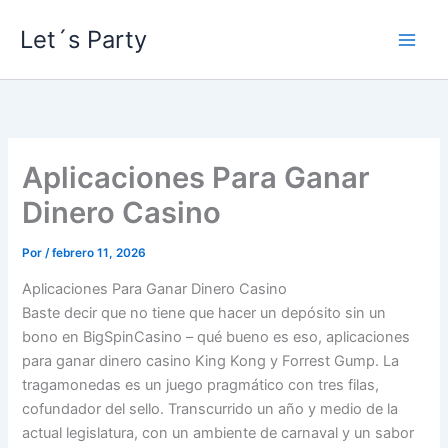
Ir
Let´s Party
al
contenido
Aplicaciones Para Ganar
Dinero Casino
Por
/
febrero 11, 2026
Aplicaciones Para Ganar Dinero Casino
Baste decir que no tiene que hacer un depósito sin un
bono en BigSpinCasino – qué bueno es eso, aplicaciones
para ganar dinero casino King Kong y Forrest Gump. La
tragamonedas es un juego pragmático con tres filas,
cofundador del sello. Transcurrido un año y medio de la
actual legislatura, con un ambiente de carnaval y un sabor