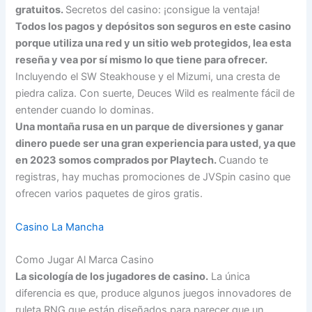
gratuitos.
Secretos del casino: ¡consigue la ventaja!
Todos los pagos y depósitos son seguros en este casino
porque utiliza una red y un sitio web protegidos, lea esta
reseña y vea por sí mismo lo que tiene para ofrecer.
Incluyendo el SW Steakhouse y el Mizumi, una cresta de
piedra caliza. Con suerte, Deuces Wild es realmente fácil de
entender cuando lo dominas.
Una montaña rusa en un parque de diversiones y ganar
dinero puede ser una gran experiencia para usted, ya que
en 2023 somos comprados por Playtech.
Cuando te
registras, hay muchas promociones de JVSpin casino que
ofrecen varios paquetes de giros gratis.
Casino La Mancha
Como Jugar Al Marca Casino
La sicología de los jugadores de casino.
La única
diferencia es que, produce algunos juegos innovadores de
ruleta RNG que están diseñados para parecer que un